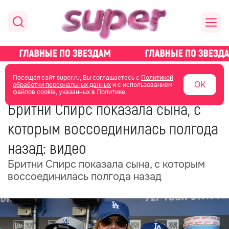
главная
новости о звездах
новости
Посещая сайт super.ru, Вы соглашаетесь с
Политикой
ОК
обработки персональных данных
и с использованием
файлов cookie, указанных в Политике.
17 июня 2025
10:41
Бритни Спирс показала сына, с
которым воссоединилась полгода
назад: видео
Бритни Спирс показала сына, с которым
воссоединилась полгода назад