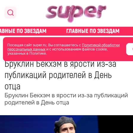
главная
новости о звездах
новости
Посещая сайт super.ru, Вы соглашаетесь с
Политикой обработки
персональных данных
и с использованием файлов cookie,
указанных в Политике.
26 июня
15:38
Бруклин Бекхэм в ярости из‑за
публикаций родителей в День
отца
Бруклин Бекхэм в ярости из‑за публикаций
родителей в День отца