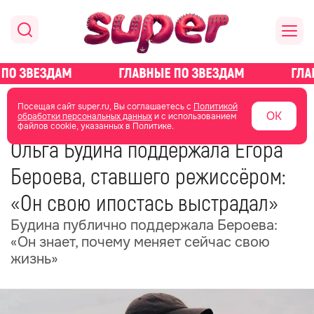
главная
новости о звездах
новости
Посещая сайт super.ru, Вы соглашаетесь с
Политикой
ОК
обработки персональных данных
и с использованием
файлов cookie, указанных в Политике.
09 мая
15:38
Ольга Будина поддержала Егора
Бероева, ставшего режиссёром:
«Он свою ипостась выстрадал»
Будина публично поддержала Бероева:
«Он знает, почему меняет сейчас свою
жизнь»