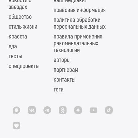
новости о
наш медиакит
звездах
правовая информация
общество
политика обработки
стиль жизни
персональных данных
красота
правила применения
рекомендательных
еда
технологий
тесты
авторы
спецпроекты
партнерам
контакты
теги