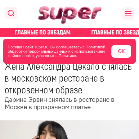
главная
новости о звездах
новости
Посещая сайт super.ru, Вы соглашаетесь с
Политикой
ОК
обработки персональных данных
и с использованием
файлов cookie, указанных в Политике.
30 июня
04:42
Жена Александра Цекало снялась
в московском ресторане в
откровенном образе
Дарина Эрвин снялась в ресторане в
Москве в прозрачном платье