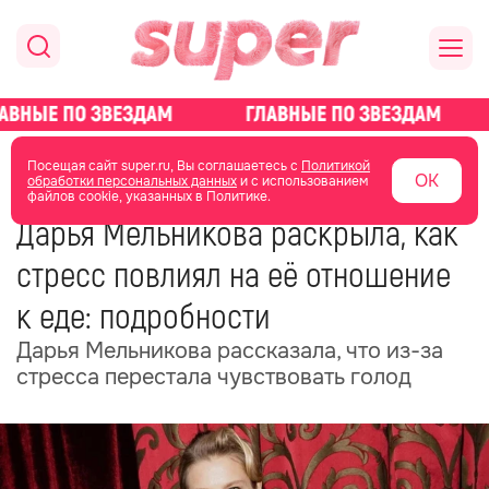
главная
новости о звездах
новости
Посещая сайт super.ru, Вы соглашаетесь с
Политикой
ОК
обработки персональных данных
и с использованием
файлов cookie, указанных в Политике.
04 июня
09:13
Дарья Мельникова раскрыла, как
стресс повлиял на её отношение
к еде: подробности
Дарья Мельникова рассказала, что из-за
стресса перестала чувствовать голод