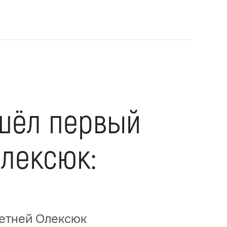
ошёл первый
Олексюк:
летней Олексюк