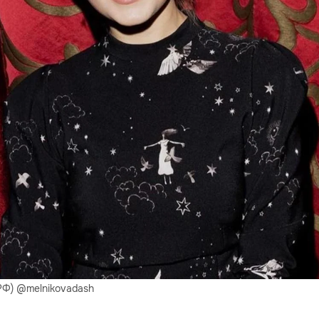
РФ) @melnikovadash