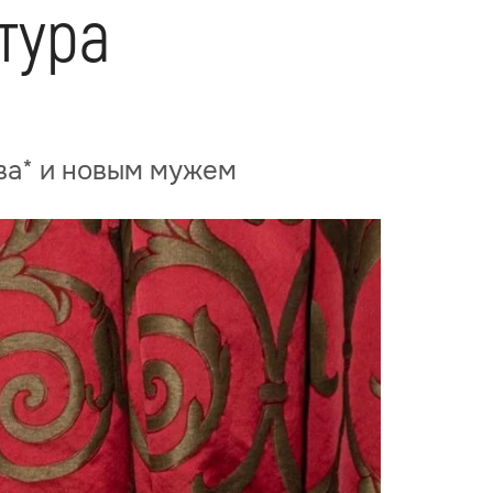
тура
ва* и новым мужем