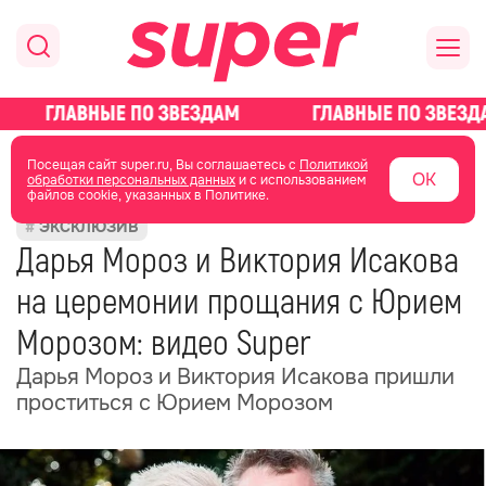
главная
новости о звездах
новости
Посещая сайт super.ru, Вы соглашаетесь с
Политикой
ОК
обработки персональных данных
и с использованием
файлов cookie, указанных в Политике.
16 июля 2025
09:07
ЭКСКЛЮЗИВ
Дарья Мороз и Виктория Исакова
на церемонии прощания с Юрием
Морозом: видео Super
Дарья Мороз и Виктория Исакова пришли
проститься с Юрием Морозом