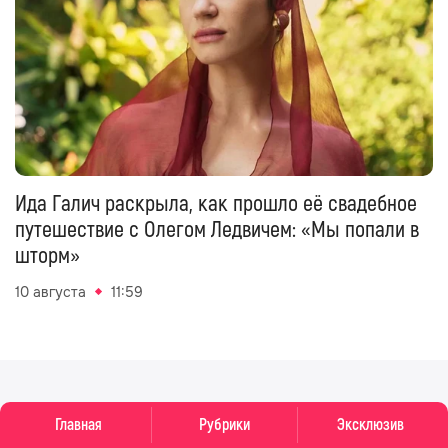
Ида Галич раскрыла, как прошло её свадебное
путешествие с Олегом Ледвичем: «Мы попали в
шторм»
10 августа
11:59
рубрики
дополнительно
Главная
Рубрики
Эксклюзив
новости о
наш медиакит