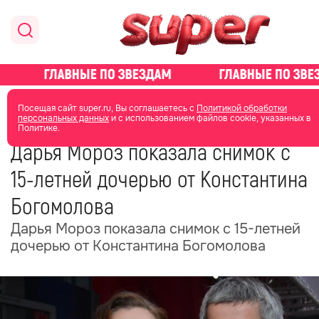
главная
новости о звездах
новости
Посещая сайт super.ru, Вы соглашаетесь с
Политикой обработки
персональных данных
и с использованием файлов cookie, указанных в
Политике.
04 июня
19:42
Дарья Мороз показала снимок с
15-летней дочерью от Константина
Богомолова
Дарья Мороз показала снимок с 15-летней
дочерью от Константина Богомолова