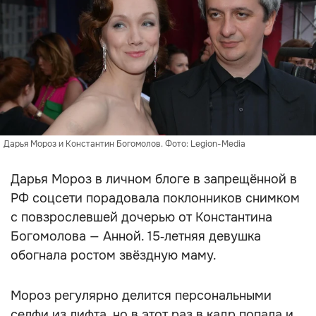
Дарья Мороз и Константин Богомолов. Фото: Legion-Media
Дарья Мороз в личном блоге в запрещённой в
РФ соцсети порадовала поклонников снимком
с повзрослевшей дочерью от Константина
Богомолова — Анной. 15‑летняя девушка
обогнала ростом звёздную маму.
Мороз регулярно делится персональными
селфи из лифта, но в этот раз в кадр попала и