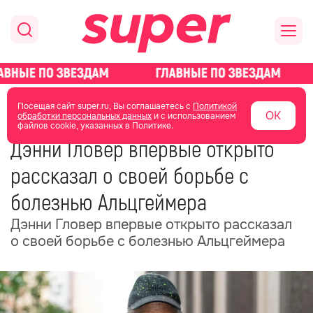
главная
новости о звездах
новости
Посещая сайт super.ru, Вы соглашаетесь с
Политикой
ОК
обработки персональных данных
и с использованием
файлов cookie, указанных в Политике.
02 июля
09:02
Дэнни Гловер впервые открыто
рассказал о своей борьбе с
болезнью Альцгеймера
Дэнни Гловер впервые открыто рассказал
о своей борьбе с болезнью Альцгеймера