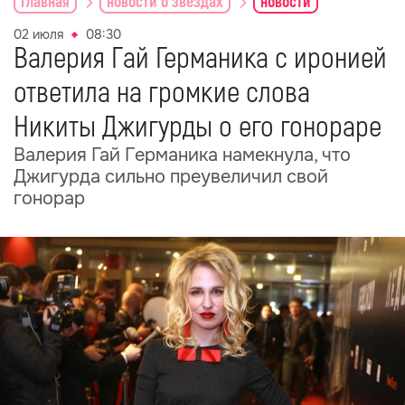
главная
новости о звездах
новости
02 июля
08:30
Валерия Гай Германика с иронией
ответила на громкие слова
Никиты Джигурды о его гонораре
Валерия Гай Германика намекнула, что
Джигурда сильно преувеличил свой
гонорар