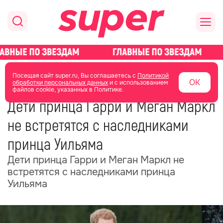
главная
новости о звездах
новости
Посещая сайт super.ru, Вы соглашаетесь с
Политикой
ОК
обработки персональных данных
и с использованием
файлов cookie, указанных в Политике.
23 июня
18:42
Дети принца Гарри и Меган Маркл
не встретятся с наследниками
принца Уильяма
Дети принца Гарри и Меган Маркл не
встретятся с наследниками принца
Уильяма