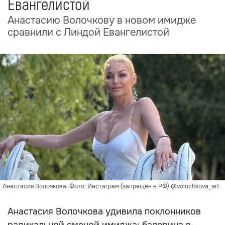
Евангелистой
Анастасию Волочкову в новом имидже
сравнили с Линдой Евангелистой
Анастасия Волочкова. Фото: Инстаграм (запрещён в РФ) @volochkova_art
Анастасия Волочкова удивила поклонников