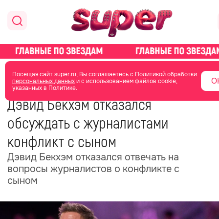
главная
новости о звездах
новости
Посещая сайт super.ru, Вы соглашаетесь с
Политикой обработки
О
персональных данных
и с использованием файлов cookie,
указанных в Политике.
14 июня
09:20
Дэвид Бекхэм отказался
обсуждать с журналистами
конфликт с сыном
Дэвид Бекхэм отказался отвечать на
вопросы журналистов о конфликте с
сыном