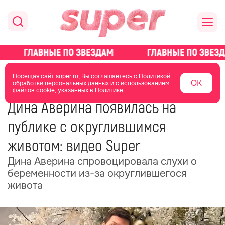
главная
новости о звездах
новости
Посещая сайт super.ru, Вы соглашаетесь с
Политикой
ОК
обработки персональных данных
и с использованием
файлов cookie, указанных в Политике.
06 июня
14:43
Дина Аверина появилась на
публике с округлившимся
животом: видео Super
Дина Аверина cпровоцировала слухи о
беременности из-за округлившегося
живота