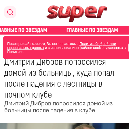
главная
новости о звездах
новости
Посещая сайт super.ru, Вы соглашаетесь с
Политикой обработки
персональных данных
и с использованием файлов cookie, указанных в
Политике.
21 июня
14:12
Дмитрий Дибров попросился
домой из больницы, куда попал
после падения с лестницы в
ночном клубе
Дмитрий Дибров попросился домой из
больницы после падения в клубе