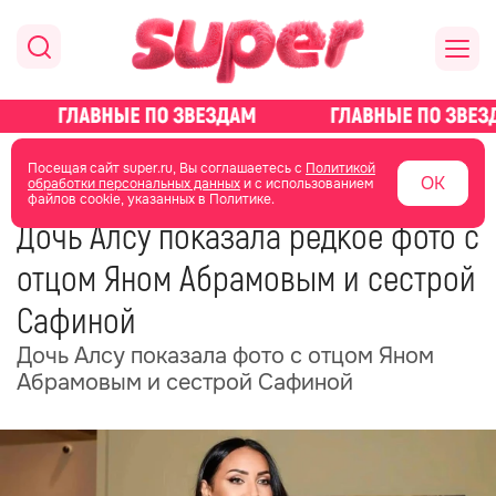
главная
новости о звездах
новости
Посещая сайт super.ru, Вы соглашаетесь с
Политикой
ОК
обработки персональных данных
и с использованием
файлов cookie, указанных в Политике.
23 июня
06:22
Дочь Алсу показала редкое фото с
отцом Яном Абрамовым и сестрой
Сафиной
Дочь Алсу показала фото с отцом Яном
Абрамовым и сестрой Сафиной