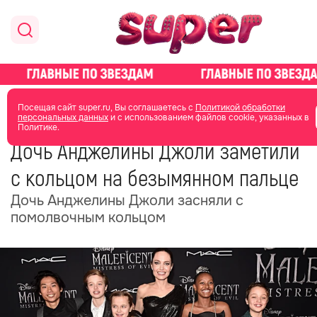
главная
новости о звездах
новости
Посещая сайт super.ru, Вы соглашаетесь с
Политикой обработки
персональных данных
и с использованием файлов cookie, указанных в
Политике.
11 июня 2025
14:27
Дочь Анджелины Джоли заметили
с кольцом на безымянном пальце
Дочь Анджелины Джоли засняли с
помолвочным кольцом