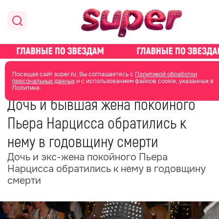
главная
новости о звездах
новости
Посещая сайт super.ru, Вы соглашаетесь с
Политикой обработки
персональных данных
и с использованием файлов cookie, указанных в
Политике.
22 июня
12:27
Дочь и бывшая жена покойного
Пьера Нарцисса обратились к
нему в годовщину смерти
Дочь и экс-жена покойного Пьера
Нарцисса обратились к нему в годовщину
смерти