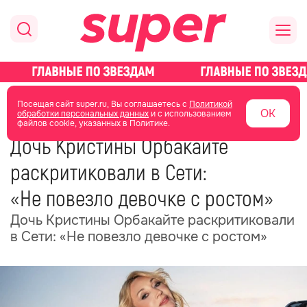
главная
новости о звездах
новости
Посещая сайт super.ru, Вы соглашаетесь с
Политикой
ОК
обработки персональных данных
и с использованием
файлов cookie, указанных в Политике.
24 июня
14:24
Дочь Кристины Орбакайте
раскритиковали в Сети:
«Не повезло девочке с ростом»
Дочь Кристины Орбакайте раскритиковали
в Сети: «Не повезло девочке с ростом»