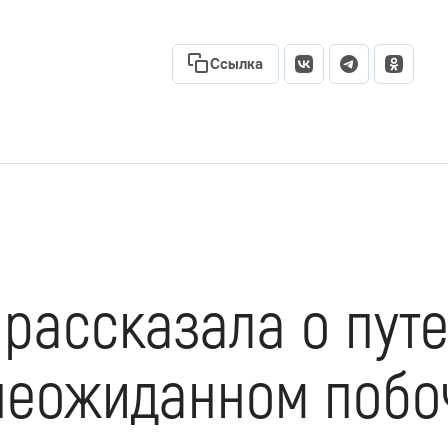
Ссылка
 рассказала о пут
 неожиданном поб