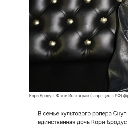
Кори Бродус. Фото: Инстаграм (запрещен в РФ) @p
В семье культового рэпера Снуп
единственная дочь Кори Бродус