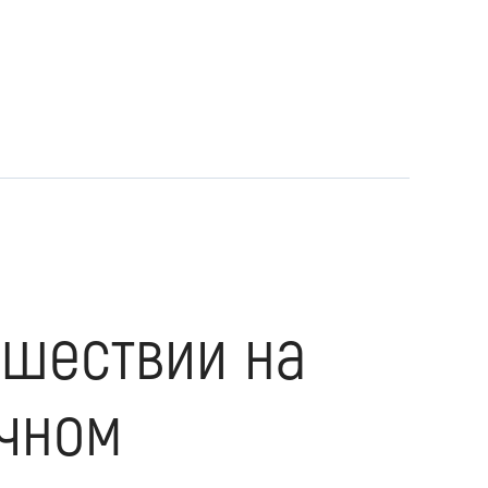
ешествии на
очном