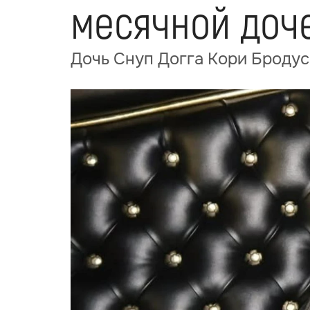
месячной доч
Дочь Снуп Догга Кори Бродус