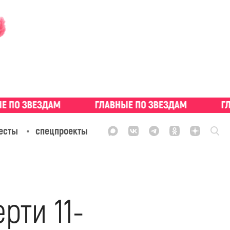
есты
спецпроекты
рти 11-