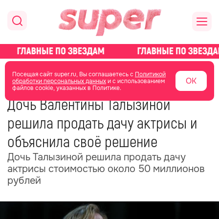
главная
новости о звездах
новости
Посещая сайт super.ru, Вы соглашаетесь с
Политикой
ОК
обработки персональных данных
и с использованием
файлов cookie, указанных в Политике.
01 июня
04:26
Дочь Валентины Талызиной
решила продать дачу актрисы и
объяснила своё решение
Дочь Талызиной решила продать дачу
актрисы стоимостью около 50 миллионов
рублей