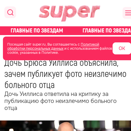
главная
новости о звездах
новости
Посещая сайт super.ru, Вы соглашаетесь с
Политикой
ОК
обработки персональных данных
и с использованием файлов
cookie, указанных в Политике.
25 июня 2025
18:42
Дочь Брюса Уиллиса объяснила,
зачем публикует фото неизлечимо
больного отца
Дочь Уиллиса ответила на критику за
публикацию фото неизлечимо больного
отца