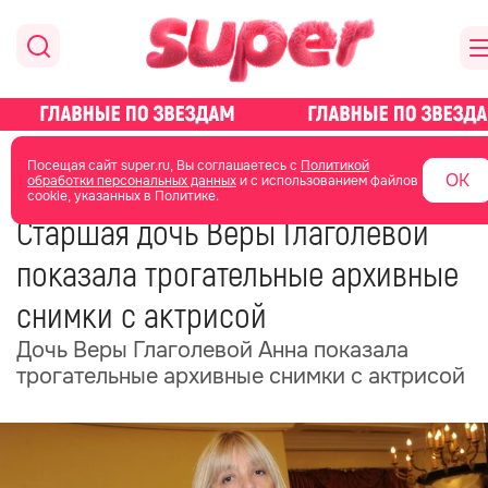
главная
новости о звездах
новости
Посещая сайт super.ru, Вы соглашаетесь с
Политикой
ОК
обработки персональных данных
и с использованием файлов
cookie, указанных в Политике.
29 июня
05:24
Старшая дочь Веры Глаголевой
показала трогательные архивные
снимки с актрисой
Дочь Веры Глаголевой Анна показала
трогательные архивные снимки с актрисой