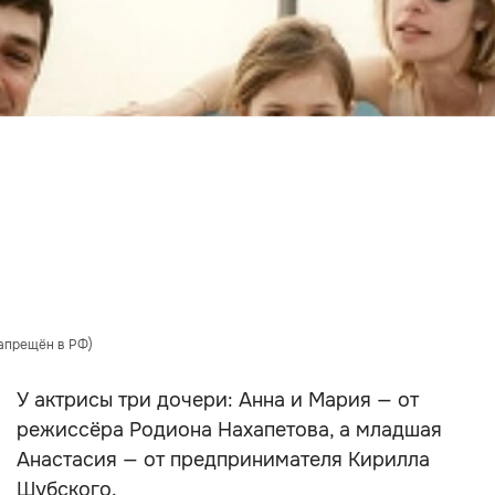
запрещён в РФ)
У актрисы три дочери: Анна и Мария — от
режиссёра Родиона Нахапетова, а младшая
Анастасия — от предпринимателя Кирилла
Шубского.