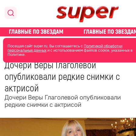
главная
новости о звездах
новости
Посещая сайт super.ru, Вы соглашаетесь с
Политикой обработки
персональных данных
и с использованием файлов cookie, указанных в
Политике.
01 декабря 2025
17:21
Дочери Веры Глаголевой
опубликовали редкие снимки с
актрисой
Дочери Веры Глаголевой опубликовали
редкие снимки с актрисой