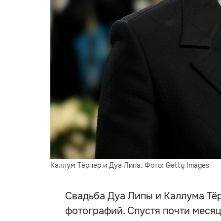
Каллум Тёрнер и Дуа Липа. Фото: Getty Images
Свадьба Дуа Липы и Каллума Тёр
фотографий. Спустя почти меся