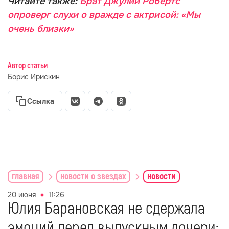
Читайте также:
Брат Джулии Робертс
опроверг слухи о вражде с актрисой: «Мы
очень близки»
Автор статьи
Борис Ирискин
Ссылка
главная
новости о звездах
новости
20 июня
11:26
Юлия Барановская не сдержала
эмоций перед выпускным дочери: