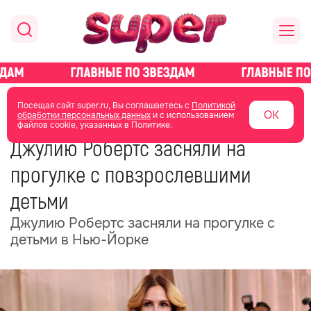
главная
новости о звездах
новости
Посещая сайт super.ru, Вы соглашаетесь с
Политикой
ОК
обработки персональных данных
и с использованием
файлов cookie, указанных в Политике.
20 июня
12:20
Джулию Робертс засняли на
прогулке с повзрослевшими
детьми
Джулию Робертс засняли на прогулке с
детьми в Нью-Йорке