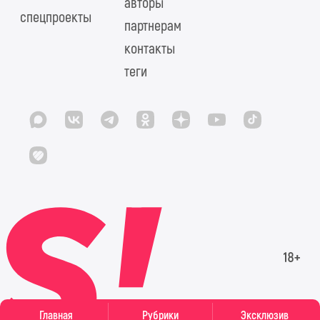
авторы
спецпроекты
партнерам
контакты
теги
Главная
Рубрики
Эксклюзив