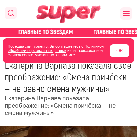
главная
новости о звездах
новости
Посещая сайт super.ru, Вы соглашаетесь с
Политикой
ОК
обработки персональных данных
и с использованием
файлов cookie, указанных в Политике.
26 мая
15:13
Екатерина Варнава показала своё
преображение: «Смена причёски
— не равно смена мужчины»
Екатерина Варнава показала
преображение: «Смена причёска — не
смена мужчины»