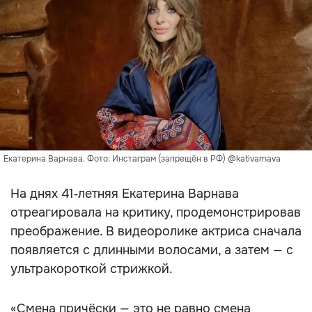
Екатерина Варнава. Фото: Инстаграм (запрещён в РФ) @kativarnava
На днях 41‑летняя Екатерина Варнава
отреагировала на критику, продемонстрировав
преображение. В видеоролике актриса сначала
появляется с длинными волосами, а затем — с
ультракороткой стрижкой.
«Смена причёски — это не равно смена