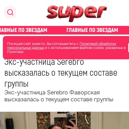
главная
новости о звездах
новости
Посещая сайт super.ru, Вы соглашаетесь с
Политикой обработки
персональных данных
и с использованием файлов cookie, указанных в
Политике.
22 июля 2025
15:43
Экс-участница Serebro
высказалась о текущем составе
группы
Экс-участница Serebro Фаворская
высказалась о текущем составе группы