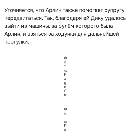
Уточняется, что Арлин также помогает супругу
передвигаться. Так, благодаря ей Дику удалось
выйти из машины, за рулём которого была
Арлин, и взяться за ходунки для дальнейшей
прогулки.
Ф
о
т
о:
P
a
g
e
S
ix
Ф
о
т
о:
P
a