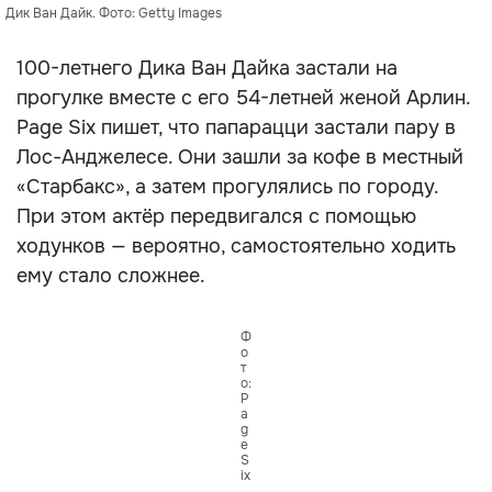
Дик Ван Дайк. Фото: Getty Images
100-летнего Дика Ван Дайка застали на
прогулке вместе с его 54-летней женой Арлин.
Page Six пишет, что папарацци застали пару в
Лос-Анджелесе. Они зашли за кофе в местный
«Старбакс», а затем прогулялись по городу.
При этом актёр передвигался с помощью
ходунков — вероятно, самостоятельно ходить
ему стало сложнее.
Ф
о
т
о:
P
a
g
e
S
ix