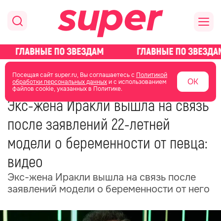
главная
новости о звездах
новости
Посещая сайт super.ru, Вы соглашаетесь с
Политикой
ОК
обработки персональных данных
и с использованием
файлов cookie, указанных в Политике.
04 июля
09:36
Экс-жена Иракли вышла на связь
после заявлений 22-летней
модели о беременности от певца:
видео
Экс-жена Иракли вышла на связь после
заявлений модели о беременности от него