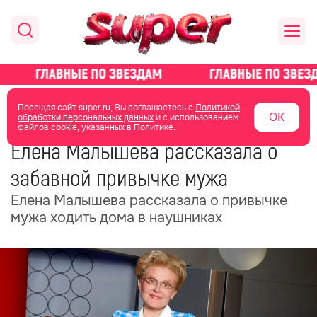
главная
новости о звездах
новости
Посещая сайт super.ru, Вы соглашаетесь с
Политикой
ОК
обработки персональных данных
и с использованием
файлов cookie, указанных в Политике.
25 мая
08:38
Елена Малышева рассказала о
забавной привычке мужа
Елена Малышева рассказала о привычке
мужа ходить дома в наушниках