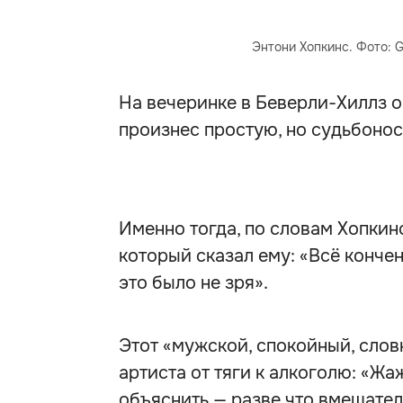
Энтони Хопкинс. Фото: G
На вечеринке в Беверли-Хиллз о
произнес простую, но судьбоно
Именно тогда, по словам Хопкин
который сказал ему: «Всё кончен
это было не зря».
Этот «мужской, спокойный, сло
артиста от тяги к алкоголю: «Жа
объяснить — разве что вмешател