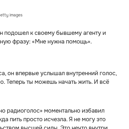
etty images
н подошел к своему бывшему агенту и
сную фразу: «Мне нужна помощь».
са, он впервые услышал внутренний голос,
о. Теперь ты можешь начать жить. И всё
вно радиоголос» моментально избавил
жда пить просто исчезла. Я не могу это
ьством высшей силы. Это нечто внутри