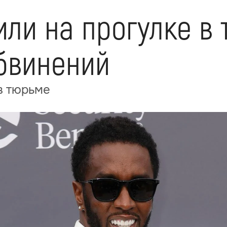
тили на прогулке в
бвинений
 в тюрьме