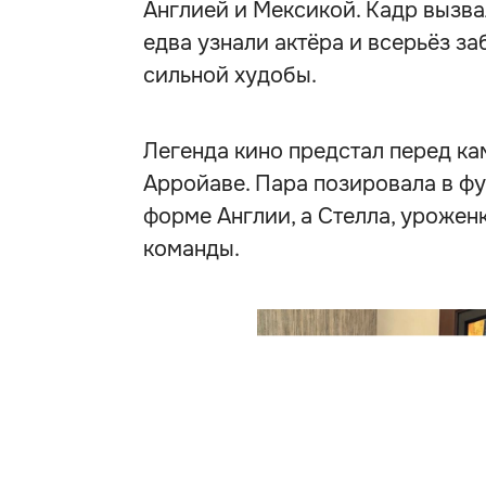
Англией и Мексикой. Кадр вызв
едва узнали актёра и всерьёз з
сильной худобы.
Легенда кино предстал перед ка
Арройаве. Пара позировала в фу
форме Англии, а Стелла, урожен
команды.