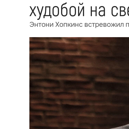
худобой на св
Энтони Хопкинс встревожил п