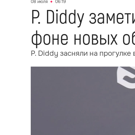
08 июля
06:19
P. Diddy заме
фоне новых о
P. Diddy засняли на прогулке