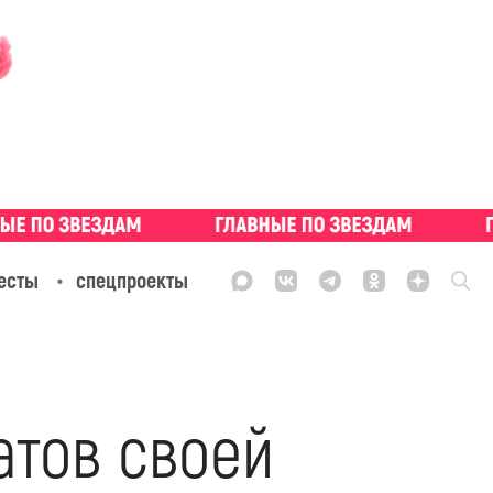
есты
спецпроекты
атов своей