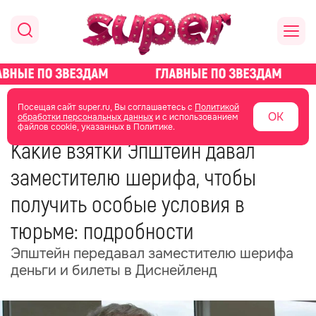
главная
новости о звездах
новости
Посещая сайт super.ru, Вы соглашаетесь с
Политикой
ОК
обработки персональных данных
и с использованием
файлов cookie, указанных в Политике.
16 июня
07:06
Какие взятки Эпштейн давал
заместителю шерифа, чтобы
получить особые условия в
тюрьме: подробности
Эпштейн передавал заместителю шерифа
деньги и билеты в Диснейленд