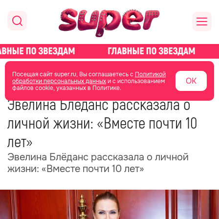
главная
новости о звездах
новости
Посещая сайт super.ru, Вы соглашаетесь с
Политикой
ОК
обработки персональных данных
и с использованием
файлов cookie, указанных в Политике.
02 июня
18:57
Эвелина Блёданс рассказала о
личной жизни: «Вместе почти 10
лет»
Эвелина Блёданс рассказала о личной
жизни: «Вместе почти 10 лет»