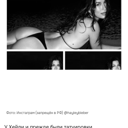
Фото: Инстаграм (запрещён в РФ) @hayleybieber
У Хейли и прежде были татуировки,