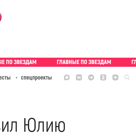
есты
спецпроекты
вил Юлию