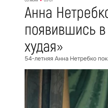
03 июня
05:07
Анна Нетребко
появившись в
худая»
54-летняя Анна Нетребко пок