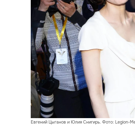
Евгений Цыганов и Юлия Снигирь. Фото: Legion-Me