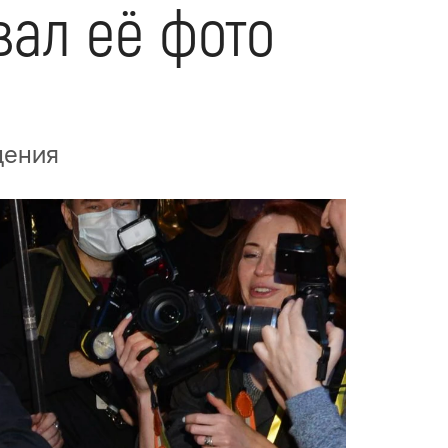
вал её фото
дения