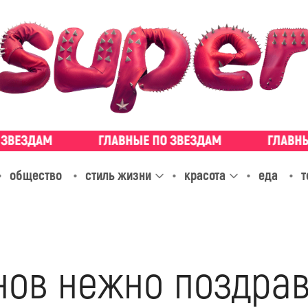
общество
стиль жизни
красота
еда
т
нов нежно поздра