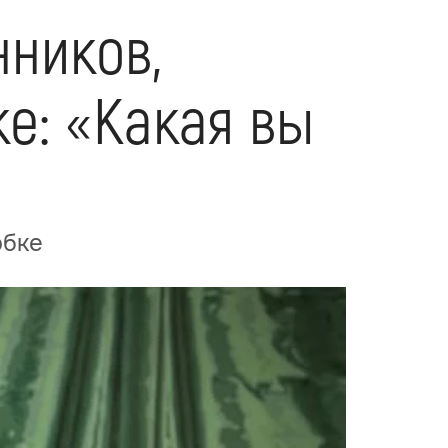
нников,
е: «Какая вы
юбке