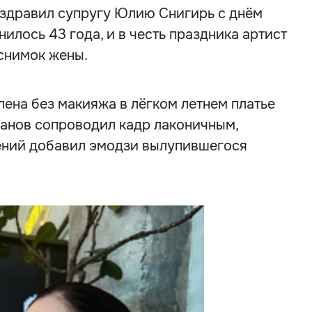
оздравил супругу Юлию Снигирь с днём
илось 43 года, и в честь праздника артист
снимок жены.
ена без макияжа в лёгком летнем платье
ганов сопроводил кадр лаконичным,
вгений добавил эмодзи вылупившегося