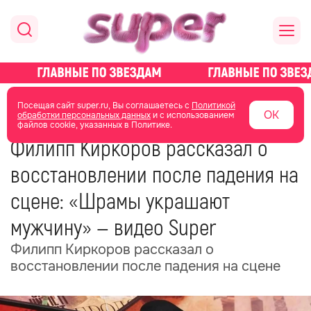
главная
новости о звездах
новости
Посещая сайт super.ru, Вы соглашаетесь с
Политикой
ОК
обработки персональных данных
и с использованием
файлов cookie, указанных в Политике.
22 октября 2025
17:36
Филипп Киркоров рассказал о
восстановлении после падения на
сцене: «Шрамы украшают
мужчину» — видео Super
Филипп Киркоров рассказал о
восстановлении после падения на сцене