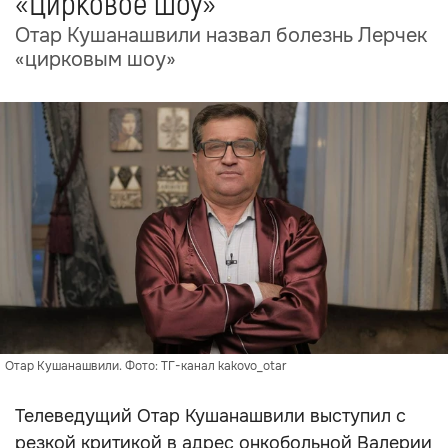
«Цирковое шоу»
Отар Кушанашвили назвал болезнь Лерчек
«цирковым шоу»
Отар Кушанашвили. Фото: ТГ-канал kakovo_otar
Телеведущий Отар Кушанашвили выступил с
резкой критикой в адрес онкобольной Валерии