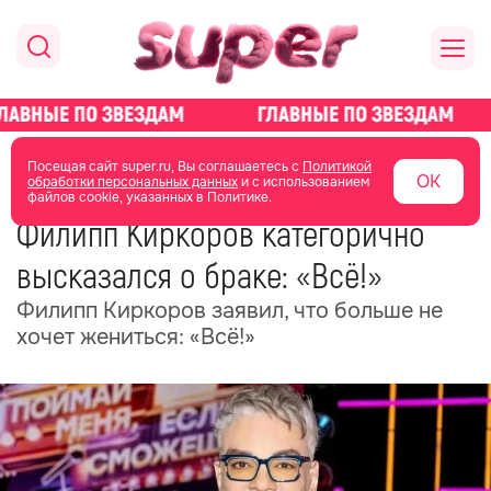
главная
новости о звездах
новости
Посещая сайт super.ru, Вы соглашаетесь с
Политикой
ОК
обработки персональных данных
и с использованием
файлов cookie, указанных в Политике.
15 мая
04:36
Филипп Киркоров категорично
высказался о браке: «Всё!»
Филипп Киркоров заявил, что больше не
хочет жениться: «Всё!»