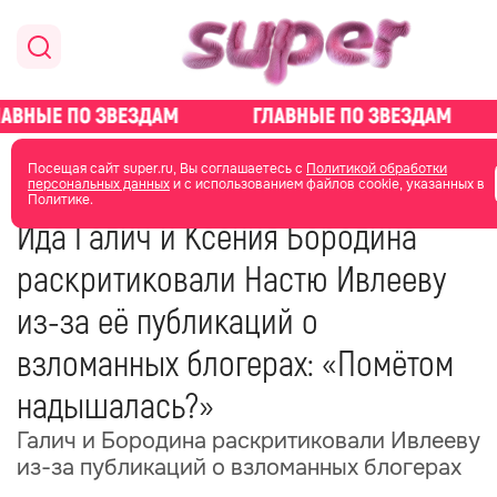
главная
новости о звездах
новости
Посещая сайт super.ru, Вы соглашаетесь с
Политикой обработки
персональных данных
и с использованием файлов cookie, указанных в
Политике.
24 октября 2025
07:44
Ида Галич и Ксения Бородина
раскритиковали Настю Ивлееву
из-за её публикаций о
взломанных блогерах: «Помётом
надышалась?»
Галич и Бородина раскритиковали Ивлееву
из-за публикаций о взломанных блогерах