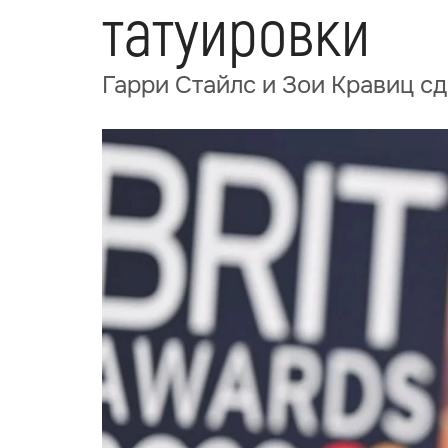
татуировки
Гарри Стайлс и Зои Кравиц с