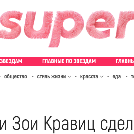
общество
стиль жизни
красота
еда
т
 и Зои Кравиц сде