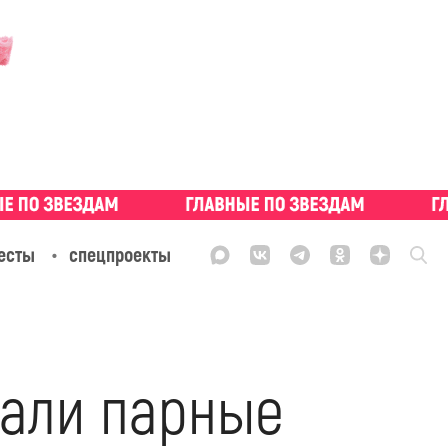
есты
спецпроекты
лали парные