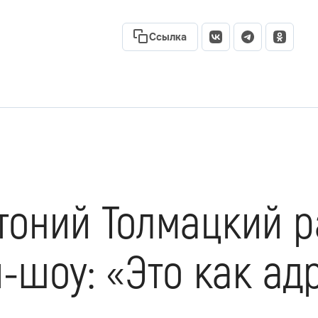
Ссылка
тоний Толмацкий р
и-шоу: «Это как а