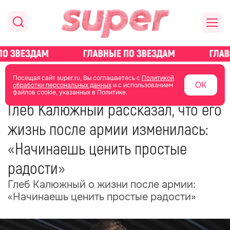
главная
новости о звездах
новости
Посещая сайт super.ru, Вы соглашаетесь с
Политикой
ОК
обработки персональных данных
и с использованием
файлов cookie, указанных в Политике.
29 мая
18:20
Глеб Калюжный рассказал, что его
жизнь после армии изменилась:
«Начинаешь ценить простые
радости»
Глеб Калюжный о жизни после армии:
«Начинаешь ценить простые радости»