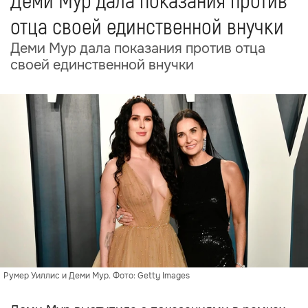
Деми Мур дала показания против
отца своей единственной внучки
Деми Мур дала показания против отца
своей единственной внучки
Румер Уиллис и Деми Мур. Фото: Getty Images