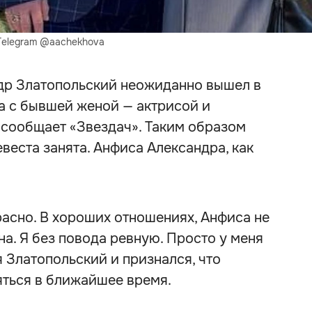
Telegram @aachekhova
др Златопольский неожиданно вышел в
 а с бывшей женой — актрисой и
 сообщает «Звездач». Таким образом
веста занята. Анфиса Александра, как
асно. В хороших отношениях, Анфиса не
на. Я без повода ревную. Просто у меня
я Златопольский и признался, что
яться в ближайшее время.