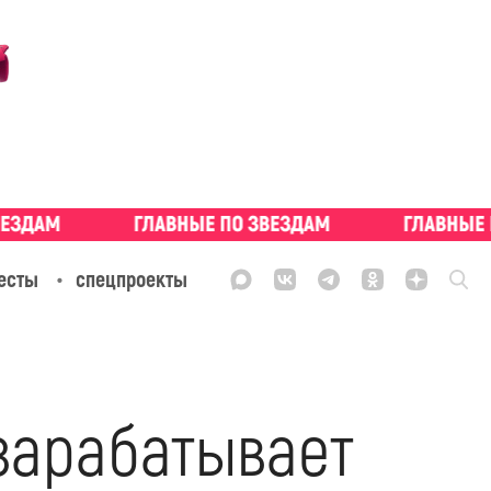
есты
спецпроекты
 зарабатывает