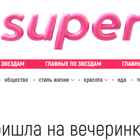
общество
стиль жизни
красота
еда
т
ришла на вечеринк