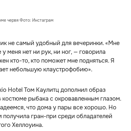
юме червя Фото: Инстаграм
ик не самый удобный для вечеринки. «Мне
у меня нет ни рук, ни ног, — говорила
жен кто-то, кто поможет мне подняться. Я
вает небольшую клаустрофобию».
io Hotel Том Каулитц дополнил образ
в костюме рыбака с окровавленным глазом.
надеемся, что дома у пары все хорошо. Но
м получила гран-при среди обладателей
ого Хеллоуина.