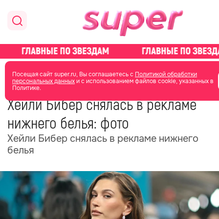
главная
новости о звездах
новости
Посещая сайт super.ru, Вы соглашаетесь с
Политикой обработки
персональных данных
и с использованием файлов cookie, указанных в
Политике.
22 мая
14:32
Хейли Бибер снялась в рекламе
нижнего белья: фото
Хейли Бибер снялась в рекламе нижнего
белья