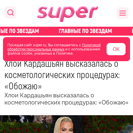
главная
новости о звездах
новости
Посещая сайт super.ru, Вы соглашаетесь с
Политикой
ОК
обработки персональных данных
и с использованием
файлов cookie, указанных в Политике.
22 июня
21:05
Хлои Кардашьян высказалась о
косметологических процедурах:
«Обожаю»
Хлои Кардашьян высказалась о
косметологических процедурах: «Обожаю»