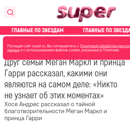
главная
новости о звездах
новости
Посещая сайт super.ru, Вы соглашаетесь с
Политикой обработки персо
данных
и с использованием файлов cookie, указанных в Политике.
06 июня
12:38
Друг семьи Меган Маркл и принца
Гарри рассказал, какими они
являются на самом деле: «Никто
не узнает об этих моментах»
Хосе Андрес рассказал о тайной
благотворительности Меган Маркл и
принца Гарри