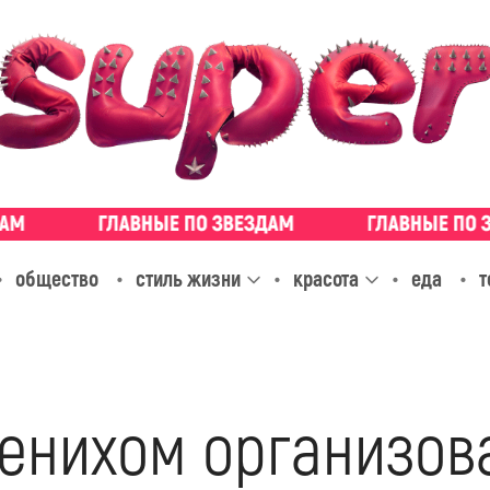
общество
стиль жизни
красота
еда
т
енихом организова