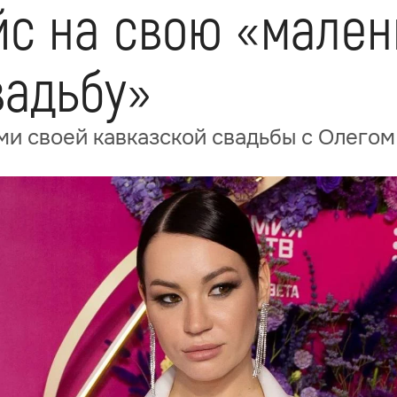
йс на свою «мале
вадьбу»
ми своей кавказской свадьбы с Олего