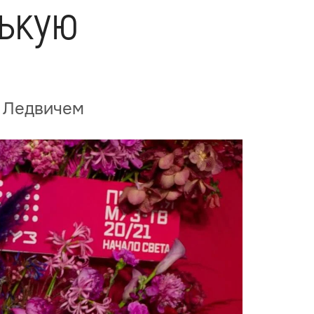
нькую
м Ледвичем