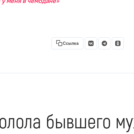
о у меня в чемодане»
Ссылка
колола бывшего м