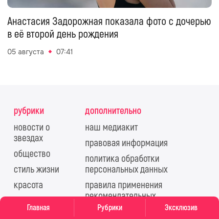
Анастасия Задорожная показала фото с дочерью
в её второй день рождения
05 августа
07:41
рубрики
дополнительно
новости о
наш медиакит
звездах
правовая информация
общество
политика обработки
стиль жизни
персональных данных
красота
правила применения
рекомендательных
еда
технологий
Главная
Рубрики
Эксклюзив
тесты