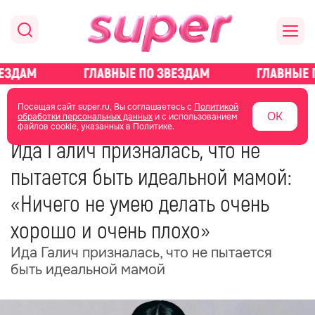
главная
новости о звездах
новости
Посещая сайт super.ru, Вы соглашаетесь с
Политикой
ОК
обработки персональных данных
и с использованием
файлов cookie, указанных в Политике.
17 мая
13:53
Ида Галич призналась, что не
пытается быть идеальной мамой:
«Ничего не умею делать очень
хорошо и очень плохо»
Ида Галич призналась, что не пытается
быть идеальной мамой