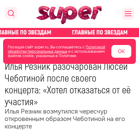
главная
новости о звездах
новости
Посещая сайт super.ru, Вы соглашаетесь с
Политикой
ОК
обработки персональных данных
и с использованием
файлов cookie, указанных в Политике.
22 октября 2025
08:19
Илья Резник разочарован Люсей
Чеботиной после своего
концерта: «Хотел отказаться от её
участия»
Илья Резник возмутился чересчур
откровенным образом Чеботиной на его
концерте