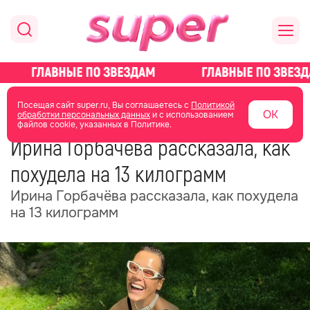
главная
новости о звездах
новости
Посещая сайт super.ru, Вы соглашаетесь с
Политикой
ОК
обработки персональных данных
и с использованием
файлов cookie, указанных в Политике.
02 июня
04:27
Ирина Горбачёва рассказала, как
похудела на 13 килограмм
Ирина Горбачёва рассказала, как похудела
на 13 килограмм