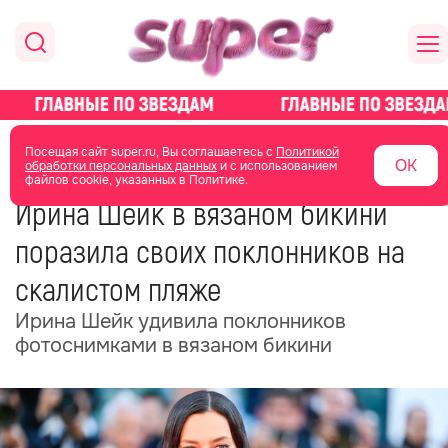
главная
новости о звездах
новости
Посещая сайт super.ru, Вы соглашаетесь с
Политикой
ОК
обработки персональных данных
и с использованием
файлов cookie, указанных в Политике.
31 августа 2025
15:26
Ирина Шейк в вязаном бикини
поразила своих поклонников на
скалистом пляже
Ирина Шейк удивила поклонников
фотоснимками в вязаном бикини