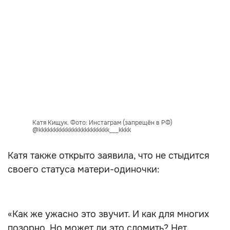
Катя Кищук. Фото: Инстаграм (запрещён в РФ)
@kkkkkkkkkkkkkkkkkkkkkkk___kkkk
Катя также открыто заявила, что не стыдится
своего статуса матери-одиночки:
«Как же ужасно это звучит. И как для многих
позорно. Но может ли это сломить? Нет.