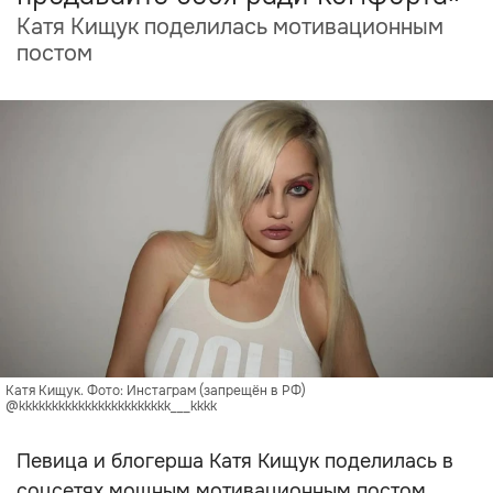
Катя Кищук поделилась мотивационным
постом
Катя Кищук. Фото: Инстаграм (запрещён в РФ)
@kkkkkkkkkkkkkkkkkkkkkkk___kkkk
Певица и блогерша Катя Кищук поделилась в
соцсетях мощным мотивационным постом,