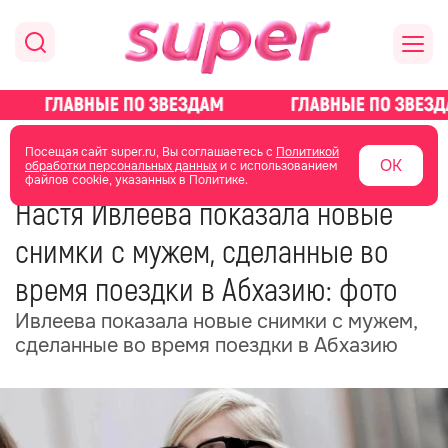
главная
новости о звездах
новости
Посещая сайт super.ru, Вы соглашаетесь с
Политикой
ОК
обработки персональных данных
и с использованием
файлов cookie, указанных в Политике.
03 июля
04:36
Настя Ивлеева показала новые
снимки с мужем, сделанные во
время поездки в Абхазию: фото
Ивлеева показала новые снимки с мужем,
сделанные во время поездки в Абхазию